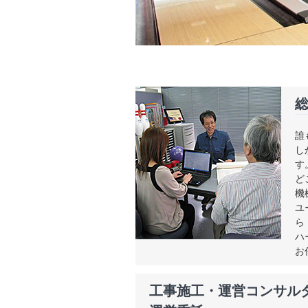
誰
し
す
ど
機
ユ
ら
ハ
お
工事施工・運営コンサル