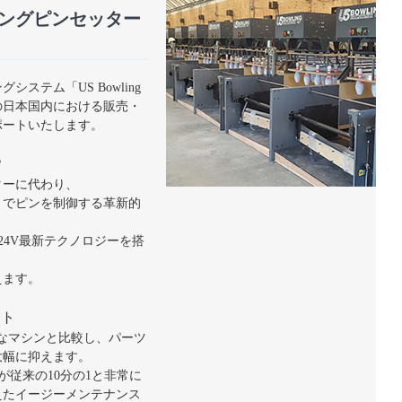
トリングピンセッター
ステム「US Bowling
」の日本国内における販売・
ポートいたします。
？
ターに代わり、
）でピンを制御する革新的
24V最新テクノロジーを搭
えます。
ット
雑なマシンと比較し、パーツ
大幅に抑えます。
が従来の10分の1と非常に
えたイージーメンテナンス