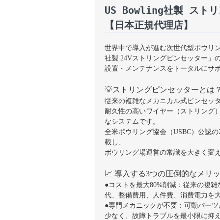
US Bowling社製 ス
【日本正規代理店】
世界中で導入が進む次世代型ボウリングシ
社製 24Vストリングピンセッター
設置・メンテナンスをトータルにサ
💡ストリングピンセッターとは
従来の複雑なメカニカル式ピンセッ
耐久性の高いワイヤー（ストリング
なシステムです。
全米ボウリング協会（USBC）公認の
載し、
ボウリング場運営の常識を大きく変
📈 導入する3つの圧倒的なメリ
●コストを最大80%削減：従来の複
代、整備費用、人件費、消費電力を
●専門メカニックが不要：可動パーツ
少なく、故障トラブルを最小限に抑