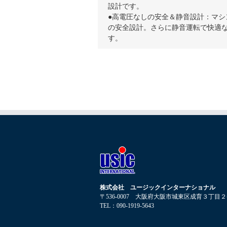
設計です。
●高電圧なしの安全＆静音設計：マシ
の安全設計。さらに静音運転で快適
す。
株式会社 ユージックインターナショナル
〒536-0007 大阪府大阪市城東区成育３丁目
TEL：090-1919-5643