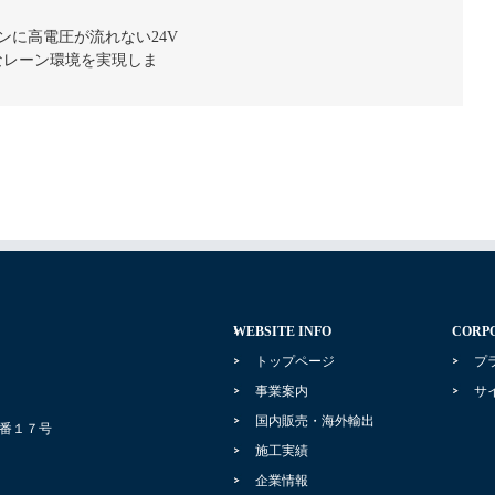
ンに高電圧が流れない24V
なレーン環境を実現しま
WEBSITE INFO
CORPO
トップページ
プ
事業案内
サ
国内販売・海外輸出
２番１７号
施工実績
企業情報