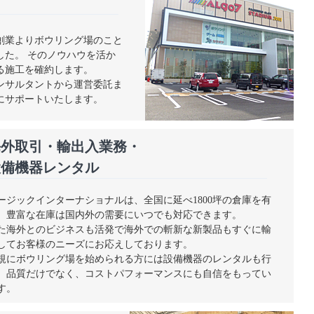
創業よりボウリング場のこと
した。 そのノウハウを活か
る施工を確約します。
ンサルタントから運営委託ま
にサポートいたします。
海外取引・輸出入業務・
設備機器レンタル
ージックインターナショナルは、全国に延べ1800坪の倉庫を有
、豊富な在庫は国内外の需要にいつでも対応できます。
た海外とのビジネスも活発で海外での斬新な新製品もすぐに輸
してお客様のニーズにお応えしております。
規にボウリング場を始められる方には設備機器のレンタルも行
、品質だけでなく、コストパフォーマンスにも自信をもってい
す。