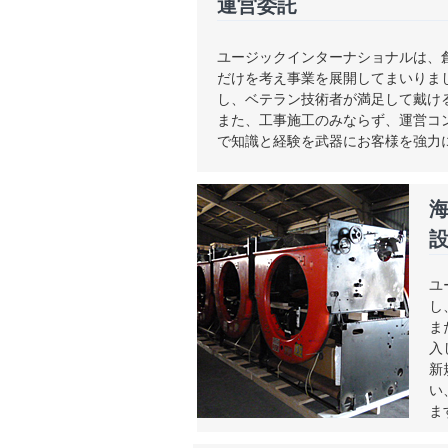
運営委託
ユージックインターナショナルは、
だけを考え事業を展開してまいりま
し、ベテラン技術者が満足して戴け
また、工事施工のみならず、運営コ
で知識と経験を武器にお客様を強力
ユ
し
ま
入
新
い
ま